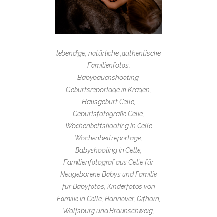
lebendige, natürliche ,authentische
Familienfotos,
Babybauchshooting,
Geburtsreportage in Kragen,
Hausgeburt Celle,
Geburtsfotografie Celle,
Wochenbettshooting in Celle
Wochenbettreportage,
Babyshooting in Celle,
Familienfotograf aus Celle für
Neugeborene Babys und Familie
für Babyfotos, Kinderfotos von
Familie in Celle, Hannover, Gifhorn,
Wolfsburg und Braunschweig,