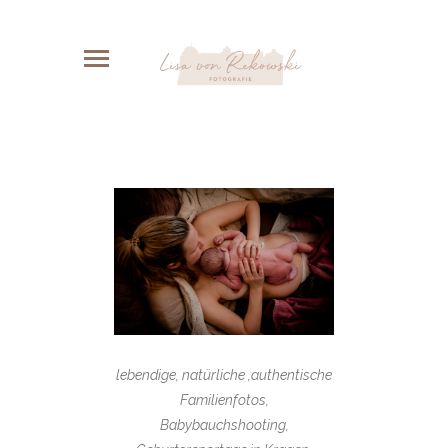
lebendige, natürliche ,authentische
Familienfotos,
Babybauchshooting,