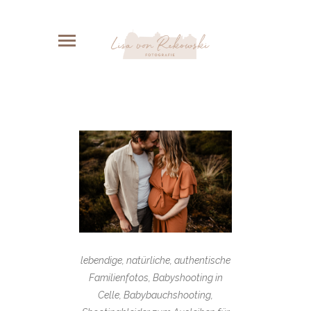
lebendige, natürliche, authentische
Familienfotos, Babyshooting in
Celle, Babybauchshooting,