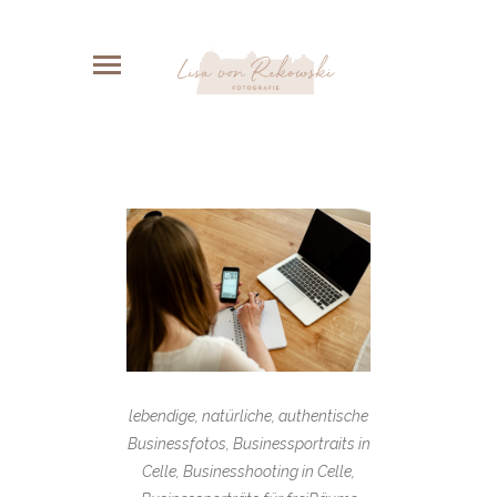
lebendige, natürliche, authentische
Businessfotos, Businessportraits in
Celle, Businesshooting in Celle,