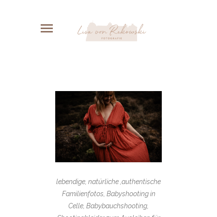
lebendige, natürliche ,authentische
Familienfotos, Babyshooting in
Celle, Babybauchshooting,